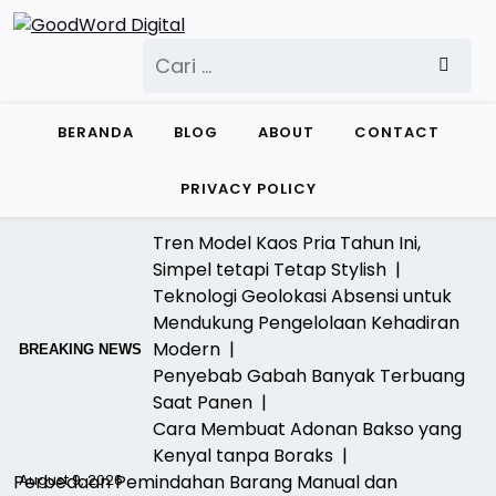
Skip
to
Cari
content
untuk:
BERANDA
BLOG
ABOUT
CONTACT
PRIVACY POLICY
Tren Model Kaos Pria Tahun Ini,
Simpel tetapi Tetap Stylish |
Teknologi Geolokasi Absensi untuk
Mendukung Pengelolaan Kehadiran
Modern |
BREAKING NEWS
Penyebab Gabah Banyak Terbuang
Saat Panen |
Cara Membuat Adonan Bakso yang
Kenyal tanpa Boraks |
Perbedaan Pemindahan Barang Manual dan
August 9, 2026