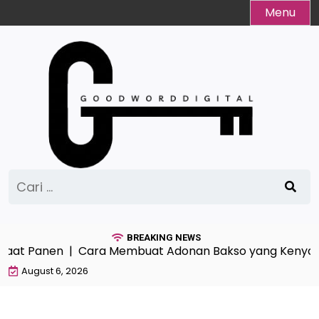
Skip
Menu
to
content
Cari
untuk:
BREAKING NEWS
aat Panen |
Cara Membuat Adonan Bakso yang Kenyal 
August 6, 2026