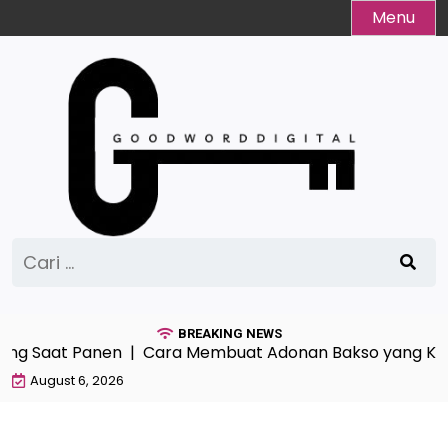
Skip
Menu
to
content
Cari
untuk:
BREAKING NEWS
g Saat Panen |
Cara Membuat Adonan Bakso yang Keny
August 6, 2026