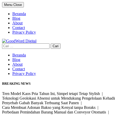
Skip
Menu
Close
to
content
Beranda
Blog
About
Contact
Privacy Policy
Cari
untuk:
Beranda
Blog
About
Contact
Privacy Policy
BREAKING NEWS
Tren Model Kaos Pria Tahun Ini, Simpel tetapi Tetap Stylish |
Teknologi Geolokasi Absensi untuk Mendukung Pengelolaan Kehad
Penyebab Gabah Banyak Terbuang Saat Panen |
Cara Membuat Adonan Bakso yang Kenyal tanpa Boraks |
Perbedaan Pemindahan Barang Manual dan Conveyor Otomatis |