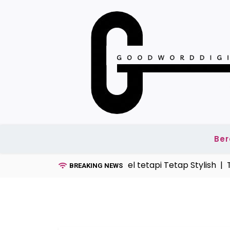
Skip
to
content
Be
del Kaos Pria Tahun Ini, Simpel tetapi Tetap Stylish |
Tek
BREAKING NEWS