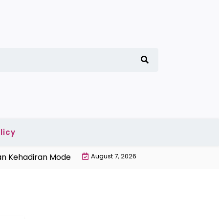
licy
 Kehadiran Modern |
Penyebab Gabah Banyak Terbuang 
August 7, 2026