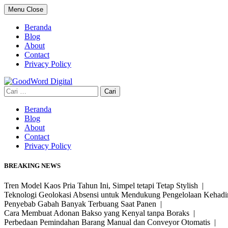
Skip
Menu
Close
to
content
Beranda
Blog
About
Contact
Privacy Policy
Cari
untuk:
Beranda
Blog
About
Contact
Privacy Policy
BREAKING NEWS
Tren Model Kaos Pria Tahun Ini, Simpel tetapi Tetap Stylish |
Teknologi Geolokasi Absensi untuk Mendukung Pengelolaan Kehad
Penyebab Gabah Banyak Terbuang Saat Panen |
Cara Membuat Adonan Bakso yang Kenyal tanpa Boraks |
Perbedaan Pemindahan Barang Manual dan Conveyor Otomatis |