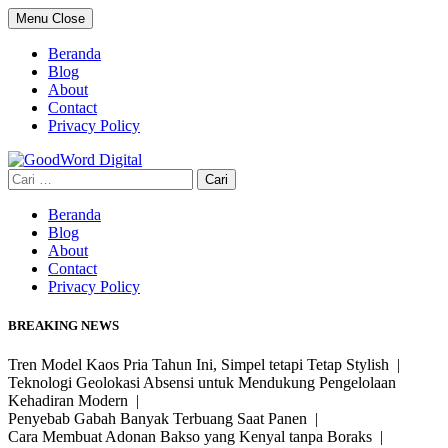
Skip
Menu
Close
to
content
Beranda
Blog
About
Contact
Privacy Policy
Cari
untuk:
Beranda
Blog
About
Contact
Privacy Policy
BREAKING NEWS
Tren Model Kaos Pria Tahun Ini, Simpel tetapi Tetap Stylish |
Teknologi Geolokasi Absensi untuk Mendukung Pengelolaan
Kehadiran Modern |
Penyebab Gabah Banyak Terbuang Saat Panen |
Cara Membuat Adonan Bakso yang Kenyal tanpa Boraks |