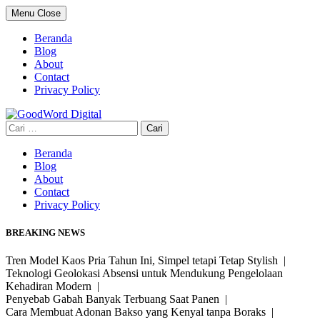
Skip
Menu
Close
to
content
Beranda
Blog
About
Contact
Privacy Policy
Cari
untuk:
Beranda
Blog
About
Contact
Privacy Policy
BREAKING NEWS
Tren Model Kaos Pria Tahun Ini, Simpel tetapi Tetap Stylish |
Teknologi Geolokasi Absensi untuk Mendukung Pengelolaan
Kehadiran Modern |
Penyebab Gabah Banyak Terbuang Saat Panen |
Cara Membuat Adonan Bakso yang Kenyal tanpa Boraks |