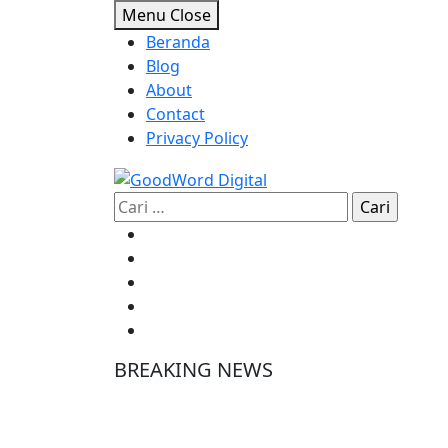
Skip
Menu
Close
to
Beranda
content
Blog
About
Contact
Privacy Policy
Cari
untuk:
BREAKING NEWS