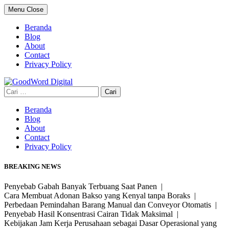
Skip
Menu
Close
to
content
Beranda
Blog
About
Contact
Privacy Policy
Cari
untuk:
Beranda
Blog
About
Contact
Privacy Policy
BREAKING NEWS
Penyebab Gabah Banyak Terbuang Saat Panen |
Cara Membuat Adonan Bakso yang Kenyal tanpa Boraks |
Perbedaan Pemindahan Barang Manual dan Conveyor Otomatis |
Penyebab Hasil Konsentrasi Cairan Tidak Maksimal |
Kebijakan Jam Kerja Perusahaan sebagai Dasar Operasional yang