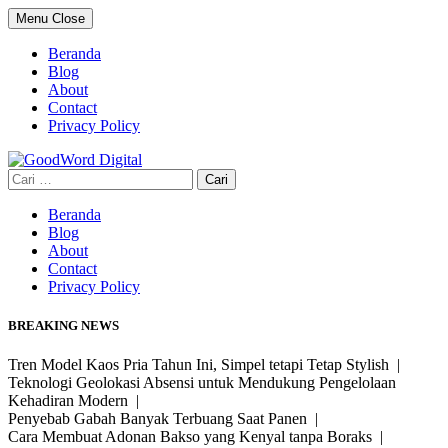
Skip
Menu
Close
to
content
Beranda
Blog
About
Contact
Privacy Policy
Cari
untuk:
Beranda
Blog
About
Contact
Privacy Policy
BREAKING NEWS
Tren Model Kaos Pria Tahun Ini, Simpel tetapi Tetap Stylish |
Teknologi Geolokasi Absensi untuk Mendukung Pengelolaan
Kehadiran Modern |
Penyebab Gabah Banyak Terbuang Saat Panen |
Cara Membuat Adonan Bakso yang Kenyal tanpa Boraks |