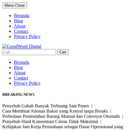
Skip
Menu
Close
to
content
Beranda
Blog
About
Contact
Privacy Policy
Cari
untuk:
Beranda
Blog
About
Contact
Privacy Policy
BREAKING NEWS
Penyebab Gabah Banyak Terbuang Saat Panen |
Cara Membuat Adonan Bakso yang Kenyal tanpa Boraks |
Perbedaan Pemindahan Barang Manual dan Conveyor Otomatis |
Penyebab Hasil Konsentrasi Cairan Tidak Maksimal |
Kebijakan Jam Kerja Perusahaan sebagai Dasar Operasional yang