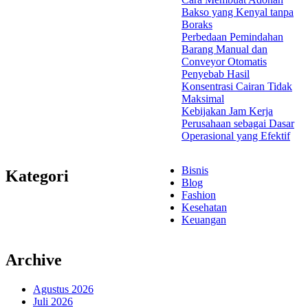
Bakso yang Kenyal tanpa
Boraks
Perbedaan Pemindahan
Barang Manual dan
Conveyor Otomatis
Penyebab Hasil
Konsentrasi Cairan Tidak
Maksimal
Kebijakan Jam Kerja
Perusahaan sebagai Dasar
Operasional yang Efektif
Bisnis
Kategori
Blog
Fashion
Kesehatan
Keuangan
Archive
Agustus 2026
Juli 2026