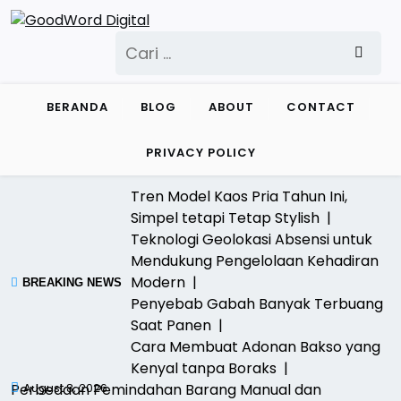
Skip
to
Cari
content
untuk:
BERANDA
BLOG
ABOUT
CONTACT
PRIVACY POLICY
Tren Model Kaos Pria Tahun Ini,
Simpel tetapi Tetap Stylish |
Teknologi Geolokasi Absensi untuk
Mendukung Pengelolaan Kehadiran
Modern |
BREAKING NEWS
Penyebab Gabah Banyak Terbuang
Saat Panen |
Cara Membuat Adonan Bakso yang
Kenyal tanpa Boraks |
Perbedaan Pemindahan Barang Manual dan
August 8, 2026