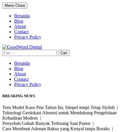
Skip
Menu
Close
to
content
Beranda
Blog
About
Contact
Privacy Policy
Cari
untuk:
Beranda
Blog
About
Contact
Privacy Policy
BREAKING NEWS
Tren Model Kaos Pria Tahun Ini, Simpel tetapi Tetap Stylish |
Teknologi Geolokasi Absensi untuk Mendukung Pengelolaan
Kehadiran Modern |
Penyebab Gabah Banyak Terbuang Saat Panen |
Cara Membuat Adonan Bakso yang Kenyal tanpa Boraks |