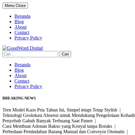
Skip
Menu
Close
to
content
Beranda
Blog
About
Contact
Privacy Policy
Cari
untuk:
Beranda
Blog
About
Contact
Privacy Policy
BREAKING NEWS
Tren Model Kaos Pria Tahun Ini, Simpel tetapi Tetap Stylish |
Teknologi Geolokasi Absensi untuk Mendukung Pengelolaan Kehad
Penyebab Gabah Banyak Terbuang Saat Panen |
Cara Membuat Adonan Bakso yang Kenyal tanpa Boraks |
Perbedaan Pemindahan Barang Manual dan Conveyor Otomatis |