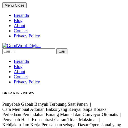
Skip
Menu
Close
to
content
Beranda
Blog
About
Contact
Privacy Policy
Cari
untuk:
Beranda
Blog
About
Contact
Privacy Policy
BREAKING NEWS
Penyebab Gabah Banyak Terbuang Saat Panen |
Cara Membuat Adonan Bakso yang Kenyal tanpa Boraks |
Perbedaan Pemindahan Barang Manual dan Conveyor Otomatis |
Penyebab Hasil Konsentrasi Cairan Tidak Maksimal |
Kebijakan Jam Kerja Perusahaan sebagai Dasar Operasional yang