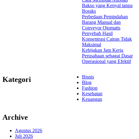
Bakso yang Kenyal tanpa
Boraks
Perbedaan Pemindahan
Barang Manual dan
Conveyor Otomatis
Penyebab Hasil
Konsentrasi Cairan Tidak
Maksimal
Kebijakan Jam Kerja
Perusahaan sebagai Dasar
Operasional yang Efektif
Bisnis
Kategori
Blog
Fashion
Kesehatan
Keuangan
Archive
Agustus 2026
Juli 2026