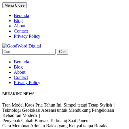
Skip
Menu
Close
to
content
Beranda
Blog
About
Contact
Privacy Policy
Cari
untuk:
Beranda
Blog
About
Contact
Privacy Policy
BREAKING NEWS
Tren Model Kaos Pria Tahun Ini, Simpel tetapi Tetap Stylish |
Teknologi Geolokasi Absensi untuk Mendukung Pengelolaan
Kehadiran Modern |
Penyebab Gabah Banyak Terbuang Saat Panen |
Cara Membuat Adonan Bakso yang Kenyal tanpa Boraks |