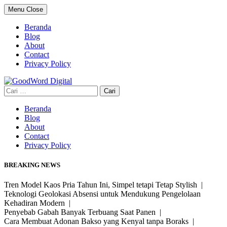
Skip
Menu
Close
to
content
Beranda
Blog
About
Contact
Privacy Policy
Cari
untuk:
Beranda
Blog
About
Contact
Privacy Policy
BREAKING NEWS
Tren Model Kaos Pria Tahun Ini, Simpel tetapi Tetap Stylish |
Teknologi Geolokasi Absensi untuk Mendukung Pengelolaan
Kehadiran Modern |
Penyebab Gabah Banyak Terbuang Saat Panen |
Cara Membuat Adonan Bakso yang Kenyal tanpa Boraks |