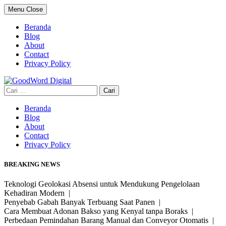
Skip
Menu
Close
to
content
Beranda
Blog
About
Contact
Privacy Policy
Cari
untuk:
Beranda
Blog
About
Contact
Privacy Policy
BREAKING NEWS
Teknologi Geolokasi Absensi untuk Mendukung Pengelolaan
Kehadiran Modern |
Penyebab Gabah Banyak Terbuang Saat Panen |
Cara Membuat Adonan Bakso yang Kenyal tanpa Boraks |
Perbedaan Pemindahan Barang Manual dan Conveyor Otomatis |