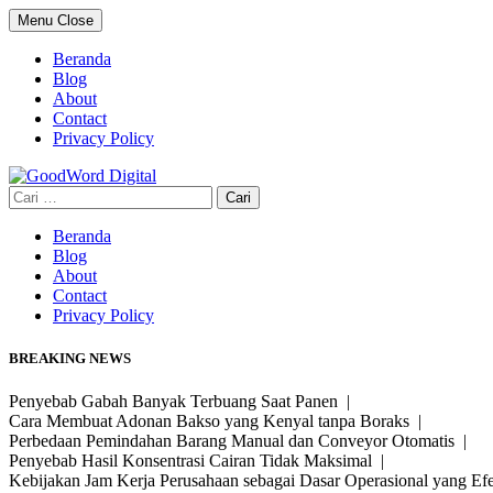
Skip
Menu
Close
to
content
Beranda
Blog
About
Contact
Privacy Policy
Cari
untuk:
Beranda
Blog
About
Contact
Privacy Policy
BREAKING NEWS
Penyebab Gabah Banyak Terbuang Saat Panen |
Cara Membuat Adonan Bakso yang Kenyal tanpa Boraks |
Perbedaan Pemindahan Barang Manual dan Conveyor Otomatis |
Penyebab Hasil Konsentrasi Cairan Tidak Maksimal |
Kebijakan Jam Kerja Perusahaan sebagai Dasar Operasional yang Ef