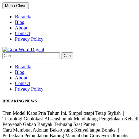
Skip
Menu
Close
to
content
Beranda
Blog
About
Contact
Privacy Policy
Cari
untuk:
Beranda
Blog
About
Contact
Privacy Policy
BREAKING NEWS
Tren Model Kaos Pria Tahun Ini, Simpel tetapi Tetap Stylish |
Teknologi Geolokasi Absensi untuk Mendukung Pengelolaan Kehad
Penyebab Gabah Banyak Terbuang Saat Panen |
Cara Membuat Adonan Bakso yang Kenyal tanpa Boraks |
Perbedaan Pemindahan Barang Manual dan Conveyor Otomatis |