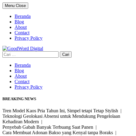
Skip
Menu
Close
to
content
Beranda
Blog
About
Contact
Privacy Policy
Cari
untuk:
Beranda
Blog
About
Contact
Privacy Policy
BREAKING NEWS
Tren Model Kaos Pria Tahun Ini, Simpel tetapi Tetap Stylish |
Teknologi Geolokasi Absensi untuk Mendukung Pengelolaan
Kehadiran Modern |
Penyebab Gabah Banyak Terbuang Saat Panen |
Cara Membuat Adonan Bakso yang Kenyal tanpa Boraks |