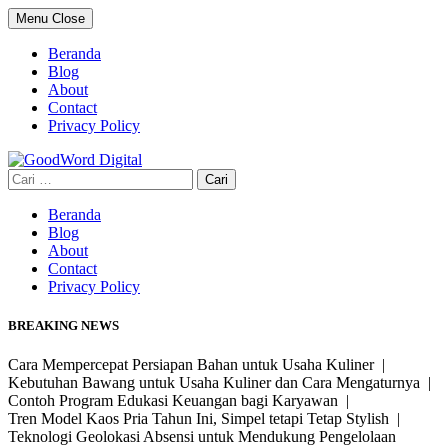
Skip
Menu
Close
to
content
Beranda
Blog
About
Contact
Privacy Policy
Cari
untuk:
Beranda
Blog
About
Contact
Privacy Policy
BREAKING NEWS
Cara Mempercepat Persiapan Bahan untuk Usaha Kuliner |
Kebutuhan Bawang untuk Usaha Kuliner dan Cara Mengaturnya |
Contoh Program Edukasi Keuangan bagi Karyawan |
Tren Model Kaos Pria Tahun Ini, Simpel tetapi Tetap Stylish |
Teknologi Geolokasi Absensi untuk Mendukung Pengelolaan