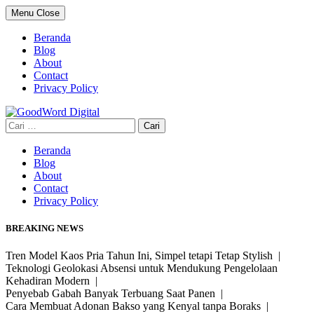
Skip
Menu
Close
to
content
Beranda
Blog
About
Contact
Privacy Policy
Cari
untuk:
Beranda
Blog
About
Contact
Privacy Policy
BREAKING NEWS
Tren Model Kaos Pria Tahun Ini, Simpel tetapi Tetap Stylish |
Teknologi Geolokasi Absensi untuk Mendukung Pengelolaan
Kehadiran Modern |
Penyebab Gabah Banyak Terbuang Saat Panen |
Cara Membuat Adonan Bakso yang Kenyal tanpa Boraks |