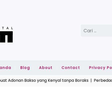
Cari
untuk:
randa
Blog
About
Contact
Privacy Po
 Adonan Bakso yang Kenyal tanpa Boraks |
Perbedaan 