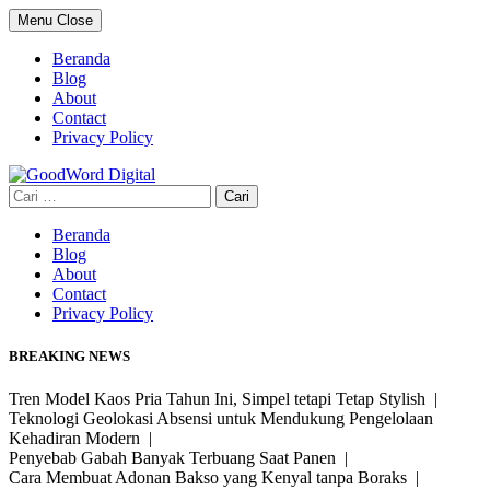
Skip
Menu
Close
to
content
Beranda
Blog
About
Contact
Privacy Policy
Cari
untuk:
Beranda
Blog
About
Contact
Privacy Policy
BREAKING NEWS
Tren Model Kaos Pria Tahun Ini, Simpel tetapi Tetap Stylish |
Teknologi Geolokasi Absensi untuk Mendukung Pengelolaan
Kehadiran Modern |
Penyebab Gabah Banyak Terbuang Saat Panen |
Cara Membuat Adonan Bakso yang Kenyal tanpa Boraks |