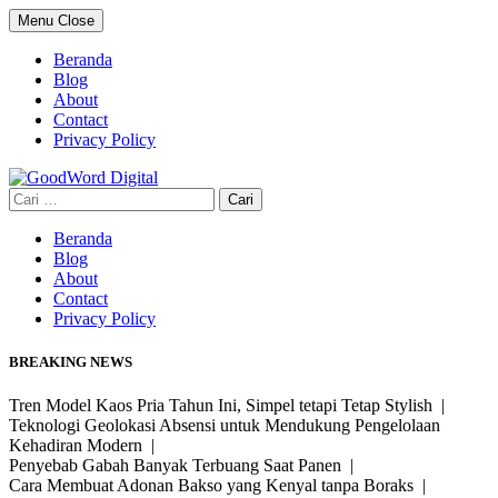
Skip
Menu
Close
to
content
Beranda
Blog
About
Contact
Privacy Policy
Cari
untuk:
Beranda
Blog
About
Contact
Privacy Policy
BREAKING NEWS
Tren Model Kaos Pria Tahun Ini, Simpel tetapi Tetap Stylish |
Teknologi Geolokasi Absensi untuk Mendukung Pengelolaan
Kehadiran Modern |
Penyebab Gabah Banyak Terbuang Saat Panen |
Cara Membuat Adonan Bakso yang Kenyal tanpa Boraks |