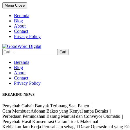
Skip
Menu
Close
to
content
Beranda
Blog
About
Contact
Privacy Policy
Cari
untuk:
Beranda
Blog
About
Contact
Privacy Policy
BREAKING NEWS
Penyebab Gabah Banyak Terbuang Saat Panen |
Cara Membuat Adonan Bakso yang Kenyal tanpa Boraks |
Perbedaan Pemindahan Barang Manual dan Conveyor Otomatis |
Penyebab Hasil Konsentrasi Cairan Tidak Maksimal |
Kebijakan Jam Kerja Perusahaan sebagai Dasar Operasional yang Ef