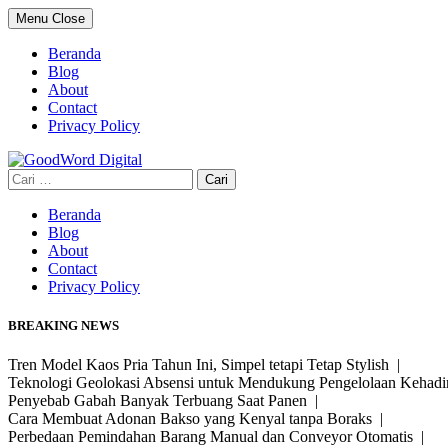
Skip
Menu
Close
to
content
Beranda
Blog
About
Contact
Privacy Policy
Cari
untuk:
Beranda
Blog
About
Contact
Privacy Policy
BREAKING NEWS
Tren Model Kaos Pria Tahun Ini, Simpel tetapi Tetap Stylish |
Teknologi Geolokasi Absensi untuk Mendukung Pengelolaan Kehad
Penyebab Gabah Banyak Terbuang Saat Panen |
Cara Membuat Adonan Bakso yang Kenyal tanpa Boraks |
Perbedaan Pemindahan Barang Manual dan Conveyor Otomatis |