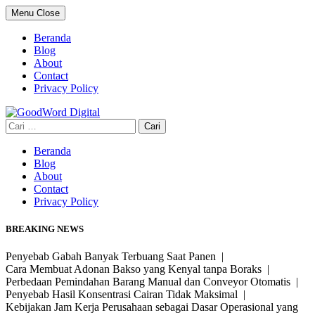
Skip
Menu
Close
to
content
Beranda
Blog
About
Contact
Privacy Policy
Cari
untuk:
Beranda
Blog
About
Contact
Privacy Policy
BREAKING NEWS
Penyebab Gabah Banyak Terbuang Saat Panen |
Cara Membuat Adonan Bakso yang Kenyal tanpa Boraks |
Perbedaan Pemindahan Barang Manual dan Conveyor Otomatis |
Penyebab Hasil Konsentrasi Cairan Tidak Maksimal |
Kebijakan Jam Kerja Perusahaan sebagai Dasar Operasional yang