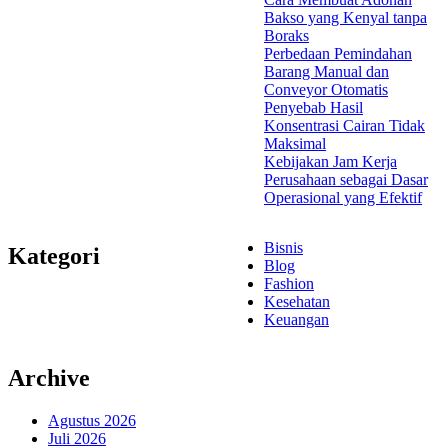
Bakso yang Kenyal tanpa
Boraks
Perbedaan Pemindahan
Barang Manual dan
Conveyor Otomatis
Penyebab Hasil
Konsentrasi Cairan Tidak
Maksimal
Kebijakan Jam Kerja
Perusahaan sebagai Dasar
Operasional yang Efektif
Bisnis
Kategori
Blog
Fashion
Kesehatan
Keuangan
Archive
Agustus 2026
Juli 2026