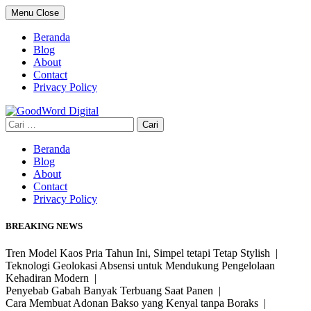
Skip
Menu
Close
to
content
Beranda
Blog
About
Contact
Privacy Policy
Cari
untuk:
Beranda
Blog
About
Contact
Privacy Policy
BREAKING NEWS
Tren Model Kaos Pria Tahun Ini, Simpel tetapi Tetap Stylish |
Teknologi Geolokasi Absensi untuk Mendukung Pengelolaan
Kehadiran Modern |
Penyebab Gabah Banyak Terbuang Saat Panen |
Cara Membuat Adonan Bakso yang Kenyal tanpa Boraks |