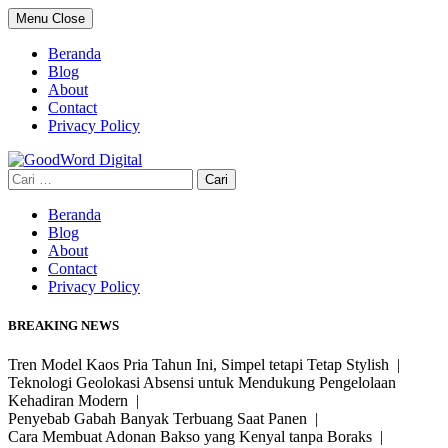
Skip
Menu
Close
to
content
Beranda
Blog
About
Contact
Privacy Policy
Cari
untuk:
Beranda
Blog
About
Contact
Privacy Policy
BREAKING NEWS
Tren Model Kaos Pria Tahun Ini, Simpel tetapi Tetap Stylish |
Teknologi Geolokasi Absensi untuk Mendukung Pengelolaan
Kehadiran Modern |
Penyebab Gabah Banyak Terbuang Saat Panen |
Cara Membuat Adonan Bakso yang Kenyal tanpa Boraks |