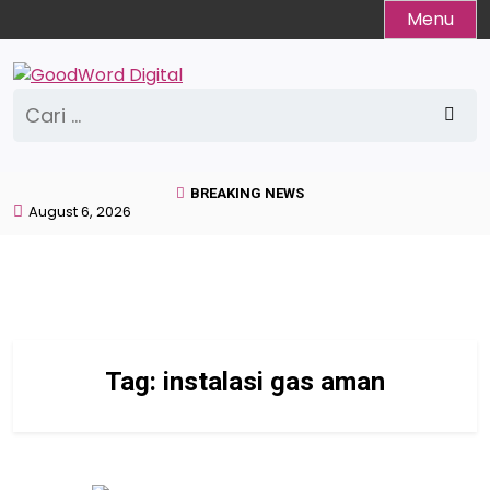
Skip
Menu
to
content
Cari
untuk:
BREAKING NEWS
August 6, 2026
Tag:
instalasi gas aman