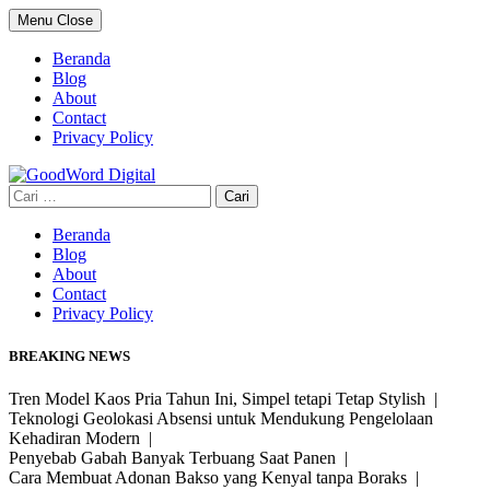
Skip
Menu
Close
to
content
Beranda
Blog
About
Contact
Privacy Policy
Cari
untuk:
Beranda
Blog
About
Contact
Privacy Policy
BREAKING NEWS
Tren Model Kaos Pria Tahun Ini, Simpel tetapi Tetap Stylish |
Teknologi Geolokasi Absensi untuk Mendukung Pengelolaan
Kehadiran Modern |
Penyebab Gabah Banyak Terbuang Saat Panen |
Cara Membuat Adonan Bakso yang Kenyal tanpa Boraks |