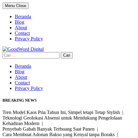
Skip
Menu
Close
to
content
Beranda
Blog
About
Contact
Privacy Policy
Cari
untuk:
Beranda
Blog
About
Contact
Privacy Policy
BREAKING NEWS
Tren Model Kaos Pria Tahun Ini, Simpel tetapi Tetap Stylish |
Teknologi Geolokasi Absensi untuk Mendukung Pengelolaan
Kehadiran Modern |
Penyebab Gabah Banyak Terbuang Saat Panen |
Cara Membuat Adonan Bakso yang Kenyal tanpa Boraks |