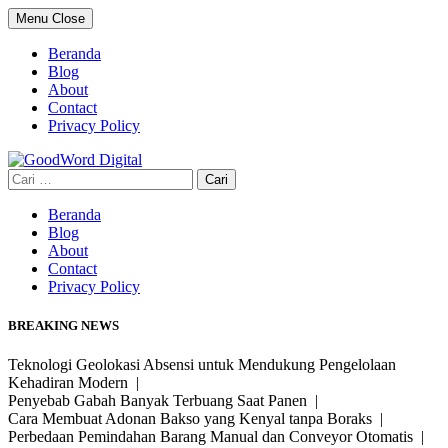
Skip
Menu
Close
to
content
Beranda
Blog
About
Contact
Privacy Policy
Cari
untuk:
Beranda
Blog
About
Contact
Privacy Policy
BREAKING NEWS
Teknologi Geolokasi Absensi untuk Mendukung Pengelolaan
Kehadiran Modern |
Penyebab Gabah Banyak Terbuang Saat Panen |
Cara Membuat Adonan Bakso yang Kenyal tanpa Boraks |
Perbedaan Pemindahan Barang Manual dan Conveyor Otomatis |