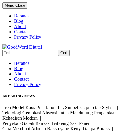
Skip
Menu
Close
to
content
Beranda
Blog
About
Contact
Privacy Policy
Cari
untuk:
Beranda
Blog
About
Contact
Privacy Policy
BREAKING NEWS
Tren Model Kaos Pria Tahun Ini, Simpel tetapi Tetap Stylish |
Teknologi Geolokasi Absensi untuk Mendukung Pengelolaan
Kehadiran Modern |
Penyebab Gabah Banyak Terbuang Saat Panen |
Cara Membuat Adonan Bakso yang Kenyal tanpa Boraks |