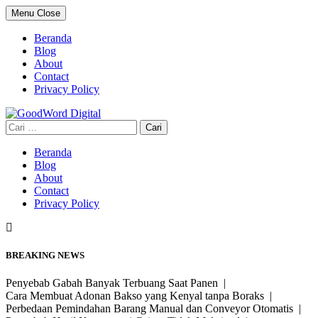
Skip
Menu
Close
to
content
Beranda
Blog
About
Contact
Privacy Policy
Cari
untuk:
Beranda
Blog
About
Contact
Privacy Policy
BREAKING NEWS
Penyebab Gabah Banyak Terbuang Saat Panen |
Cara Membuat Adonan Bakso yang Kenyal tanpa Boraks |
Perbedaan Pemindahan Barang Manual dan Conveyor Otomatis |