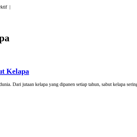
ektif |
apa
ut Kelapa
 dunia. Dari jutaan kelapa yang dipanen setiap tahun, sabut kelapa seri