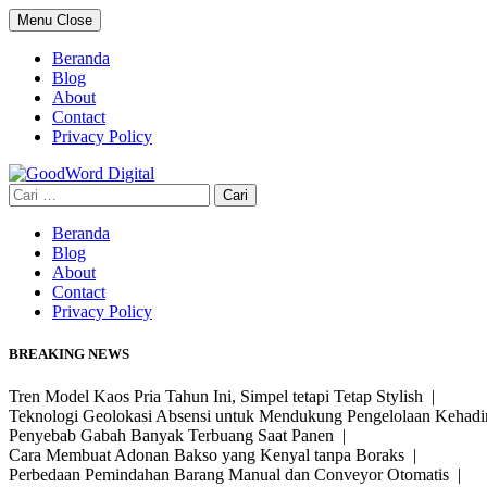
Skip
Menu
Close
to
content
Beranda
Blog
About
Contact
Privacy Policy
Cari
untuk:
Beranda
Blog
About
Contact
Privacy Policy
BREAKING NEWS
Tren Model Kaos Pria Tahun Ini, Simpel tetapi Tetap Stylish |
Teknologi Geolokasi Absensi untuk Mendukung Pengelolaan Kehad
Penyebab Gabah Banyak Terbuang Saat Panen |
Cara Membuat Adonan Bakso yang Kenyal tanpa Boraks |
Perbedaan Pemindahan Barang Manual dan Conveyor Otomatis |