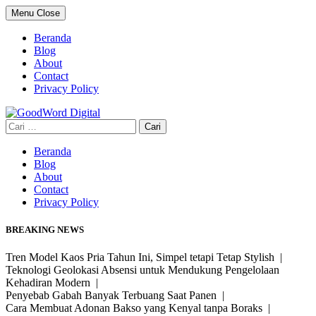
Skip
Menu
Close
to
content
Beranda
Blog
About
Contact
Privacy Policy
Cari
untuk:
Beranda
Blog
About
Contact
Privacy Policy
BREAKING NEWS
Tren Model Kaos Pria Tahun Ini, Simpel tetapi Tetap Stylish |
Teknologi Geolokasi Absensi untuk Mendukung Pengelolaan
Kehadiran Modern |
Penyebab Gabah Banyak Terbuang Saat Panen |
Cara Membuat Adonan Bakso yang Kenyal tanpa Boraks |