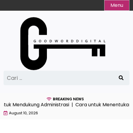
Skip
Menu
to
content
Cari
untuk:
BREAKING NEWS
untuk Mendukung Administrasi |
Cara untuk Menentukan Rad
August 10, 2026