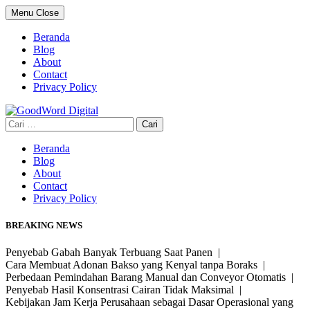
Skip
Menu
Close
to
content
Beranda
Blog
About
Contact
Privacy Policy
Cari
untuk:
Beranda
Blog
About
Contact
Privacy Policy
BREAKING NEWS
Penyebab Gabah Banyak Terbuang Saat Panen |
Cara Membuat Adonan Bakso yang Kenyal tanpa Boraks |
Perbedaan Pemindahan Barang Manual dan Conveyor Otomatis |
Penyebab Hasil Konsentrasi Cairan Tidak Maksimal |
Kebijakan Jam Kerja Perusahaan sebagai Dasar Operasional yang