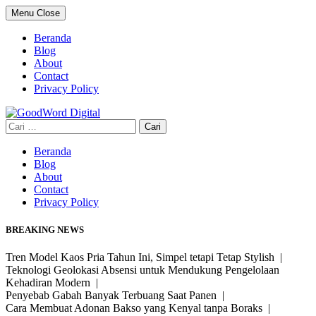
Skip
Menu
Close
to
content
Beranda
Blog
About
Contact
Privacy Policy
Cari
untuk:
Beranda
Blog
About
Contact
Privacy Policy
BREAKING NEWS
Tren Model Kaos Pria Tahun Ini, Simpel tetapi Tetap Stylish |
Teknologi Geolokasi Absensi untuk Mendukung Pengelolaan
Kehadiran Modern |
Penyebab Gabah Banyak Terbuang Saat Panen |
Cara Membuat Adonan Bakso yang Kenyal tanpa Boraks |