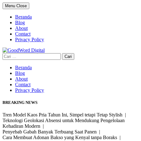
Skip
Menu
Close
to
content
Beranda
Blog
About
Contact
Privacy Policy
Cari
untuk:
Beranda
Blog
About
Contact
Privacy Policy
BREAKING NEWS
Tren Model Kaos Pria Tahun Ini, Simpel tetapi Tetap Stylish |
Teknologi Geolokasi Absensi untuk Mendukung Pengelolaan
Kehadiran Modern |
Penyebab Gabah Banyak Terbuang Saat Panen |
Cara Membuat Adonan Bakso yang Kenyal tanpa Boraks |