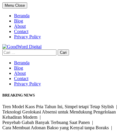
Skip
Menu
Close
to
content
Beranda
Blog
About
Contact
Privacy Policy
Cari
untuk:
Beranda
Blog
About
Contact
Privacy Policy
BREAKING NEWS
Tren Model Kaos Pria Tahun Ini, Simpel tetapi Tetap Stylish |
Teknologi Geolokasi Absensi untuk Mendukung Pengelolaan
Kehadiran Modern |
Penyebab Gabah Banyak Terbuang Saat Panen |
Cara Membuat Adonan Bakso yang Kenyal tanpa Boraks |