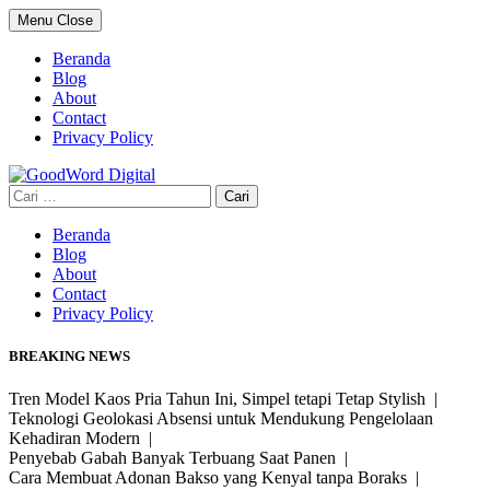
Skip
Menu
Close
to
content
Beranda
Blog
About
Contact
Privacy Policy
Cari
untuk:
Beranda
Blog
About
Contact
Privacy Policy
BREAKING NEWS
Tren Model Kaos Pria Tahun Ini, Simpel tetapi Tetap Stylish |
Teknologi Geolokasi Absensi untuk Mendukung Pengelolaan
Kehadiran Modern |
Penyebab Gabah Banyak Terbuang Saat Panen |
Cara Membuat Adonan Bakso yang Kenyal tanpa Boraks |