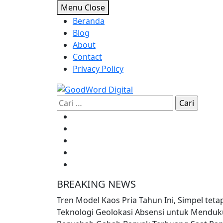
Skip
Menu
Close
to
Beranda
content
Blog
About
Contact
Privacy Policy
Cari
untuk:
BREAKING NEWS
Tren Model Kaos Pria Tahun Ini, Simpel teta
Teknologi Geolokasi Absensi untuk Mendu