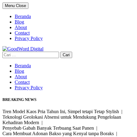
Skip
Menu
Close
to
content
Beranda
Blog
About
Contact
Privacy Policy
Cari
untuk:
Beranda
Blog
About
Contact
Privacy Policy
BREAKING NEWS
Tren Model Kaos Pria Tahun Ini, Simpel tetapi Tetap Stylish |
Teknologi Geolokasi Absensi untuk Mendukung Pengelolaan
Kehadiran Modern |
Penyebab Gabah Banyak Terbuang Saat Panen |
Cara Membuat Adonan Bakso yang Kenyal tanpa Boraks |