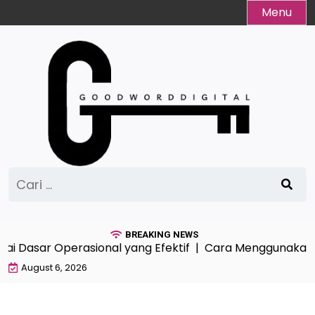
Skip
Menu
to
content
Cari
untuk:
BREAKING NEWS
i Dasar Operasional yang Efektif |
Cara Menggunakan Ala
August 6, 2026