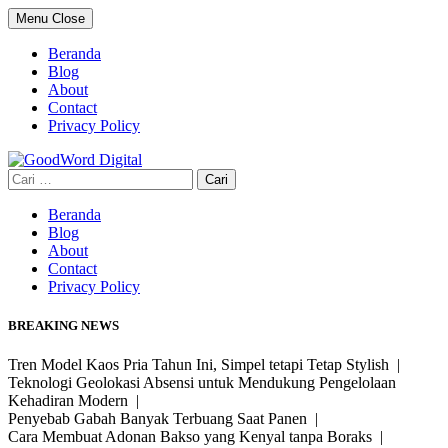
Skip
Menu
Close
to
content
Beranda
Blog
About
Contact
Privacy Policy
Cari
untuk:
Beranda
Blog
About
Contact
Privacy Policy
BREAKING NEWS
Tren Model Kaos Pria Tahun Ini, Simpel tetapi Tetap Stylish |
Teknologi Geolokasi Absensi untuk Mendukung Pengelolaan
Kehadiran Modern |
Penyebab Gabah Banyak Terbuang Saat Panen |
Cara Membuat Adonan Bakso yang Kenyal tanpa Boraks |